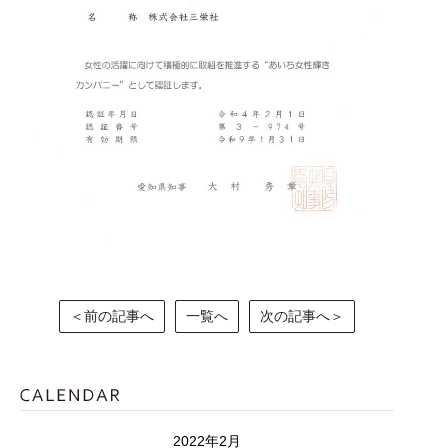
＜前の記事へ
一覧へ
次の記事へ＞
2022年2月