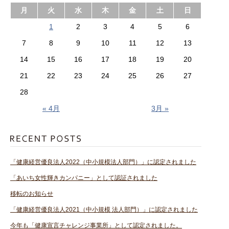
月
火
水
木
金
土
日
1
2
3
4
5
6
7
8
9
10
11
12
13
14
15
16
17
18
19
20
21
22
23
24
25
26
27
28
« 4月
3月 »
「健康経営優良法人2022（中小規模法人部門）」に認定されました
「あいち女性輝きカンパニー」として認証されました
移転のお知らせ
「健康経営優良法人2021（中小規模 法人部門）」に認定されました
今年も「健康宣言チャレンジ事業所」として認定されました。