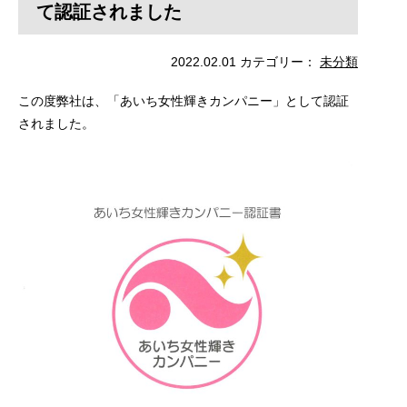
て認証されました
2022.02.01
カテゴリー：
未分類
この度弊社は、「あいち女性輝きカンパニー」として認証
されました。