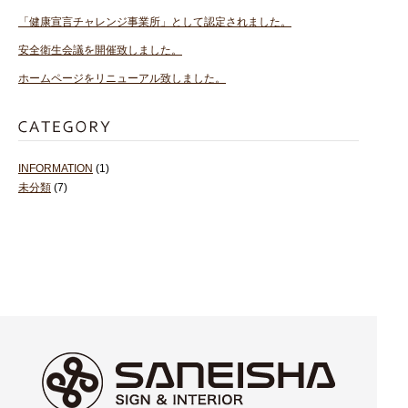
「健康宣言チャレンジ事業所」として認定されました。
安全衛生会議を開催致しました。
ホームページをリニューアル致しました。
INFORMATION
(1)
未分類
(7)