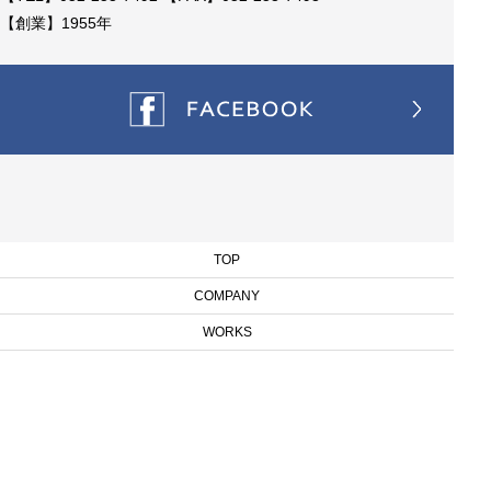
【創業】1955年
TOP
COMPANY
WORKS
BLOG
RECRUIT
CONTACT
Copyright © SANEISHA Inc. All Rights Reserved.