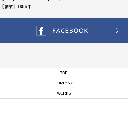
【創業】1955年
TOP
COMPANY
WORKS
BLOG
RECRUIT
CONTACT
Copyright © SANEISHA Inc. All Rights Reserved.