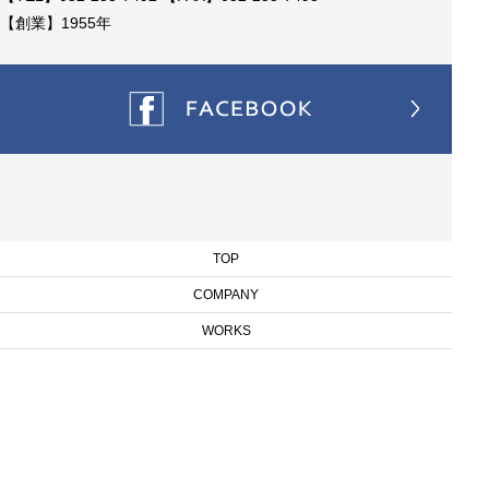
【創業】1955年
TOP
COMPANY
WORKS
BLOG
RECRUIT
CONTACT
Copyright © SANEISHA Inc. All Rights Reserved.